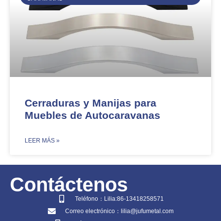
Cerraduras y Manijas para
Muebles de Autocaravanas
​LEER MÁS »
Contáctenos
Teléfono：Lilia:86-13418258571
Correo electrónico：lilia@jufumetal.com