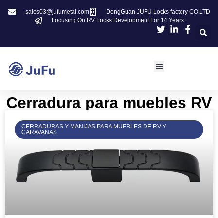
sales03@jufumetal.com
DongGuan JUFU Locks factory CO.LTD
Focusing On RV Locks Development For 14 Years
Cerradura para muebles RV
CERRADURAS Y MANIJAS PARA MUEBLES DE RV Y
CARAVANAS