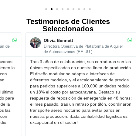
Testimonios de Clientes
Seleccionados
Olivia Bennett
Directora Operativa de Plataforma de Alquiler
de Autocaravanas (EE.UU.)
Tras 3 años de colaboración, sus cerraduras son ​las
Com
únicas especificadas en nuestra línea de producción.
cap
El ​diseño modular se adapta a interfaces de
del
diferentes modelos, y el ​escalonamiento de precios
sop
para pedidos superiores a 100,000 unidades redujo
ped
un 18% el costo por autocaravana. Destaco su ​
mil
respuesta de reposición de emergencia en 48 horas:
pla
el mes pasado, tras un retraso por tifón, coordinaron
Rec
transporte aéreo nocturno para evitar paros en
Sud
nuestra producción. ¡Esta confiabilidad logística es
urg
excepcional en el sector!
loc
con