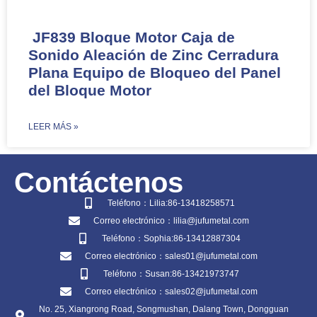
JF839 Bloque Motor Caja de
Sonido Aleación de Zinc Cerradura
Plana Equipo de Bloqueo del Panel
del Bloque Motor
​LEER MÁS »
Contáctenos
Teléfono：Lilia:86-13418258571
Correo electrónico：lilia@jufumetal.com
Teléfono：Sophia:86-13412887304
Correo electrónico：sales01@jufumetal.com
Teléfono：Susan:86-13421973747
Correo electrónico：sales02@jufumetal.com
No. 25, Xiangrong Road, Songmushan, Dalang Town, Dongguan