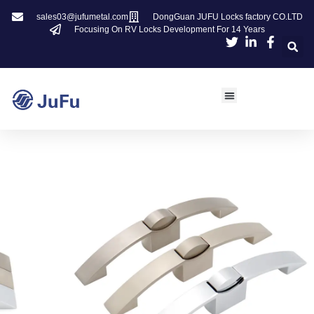
sales03@jufumetal.com
DongGuan JUFU Locks factory CO.LTD
Focusing On RV Locks Development For 14 Years