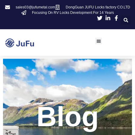
sales03@jufumetal.com
DongGuan JUFU Locks factory CO.LTD
Focusing On RV Locks Development For 14 Years
Blog