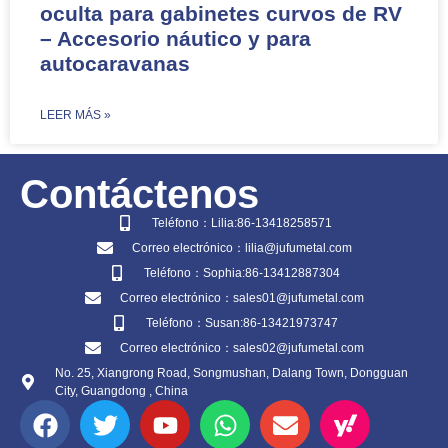
oculta para gabinetes curvos de RV
– Accesorio náutico y para
autocaravanas
​LEER MÁS »
Contáctenos
Teléfono：Lilia:86-13418258571
Correo electrónico：lilia@jufumetal.com
Teléfono：Sophia:86-13412887304
Correo electrónico：sales01@jufumetal.com
Teléfono：Susan:86-13421973747
Correo electrónico：sales02@jufumetal.com
No. 25, Xiangrong Road, Songmushan, Dalang Town, Dongguan
City, Guangdong , China