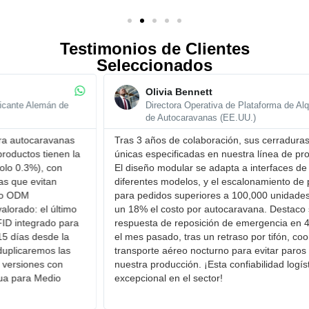
Testimonios de Clientes
Seleccionados
Olivia Bennett
Directora Operativa de Plataforma de Alquiler
de Autocaravanas (EE.UU.)
Tras 3 años de colaboración, sus cerraduras son ​las
Com
únicas especificadas en nuestra línea de producción.
cap
El ​diseño modular se adapta a interfaces de
del
diferentes modelos, y el ​escalonamiento de precios
sop
para pedidos superiores a 100,000 unidades redujo
ped
un 18% el costo por autocaravana. Destaco su ​
mil
respuesta de reposición de emergencia en 48 horas:
pla
el mes pasado, tras un retraso por tifón, coordinaron
Rec
transporte aéreo nocturno para evitar paros en
Sud
nuestra producción. ¡Esta confiabilidad logística es
urg
excepcional en el sector!
loc
con