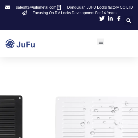
sales03@jufumetal.com
DongGuan JUFU Locks factory CO.LTD
Focusing On RV Locks Development For 14 Years