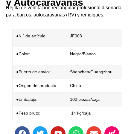
y Autocaravanas
Rejilla de ventilación rectangular profesional diseñada
para ​​barcos, autocaravanas (RV) y remolques​​.
●N.º de artículo:
​​JF003
●Color:
Negro/Blanco
●Puerto de envío:
Shenzhen/Guangzhou
●Origen del producto:
China
●Embalaje:
100 piezas/caja
●Peso bruto:
14 kg/caja