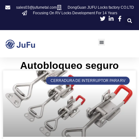
sales03@jufumetal.com
DongGuan JUFU Locks factory CO.LTD
Focusing On RV Locks Development For 14 Years
​​Autobloqueo seguro​​
CERRADURA DE INTERRUPTOR PARA RV