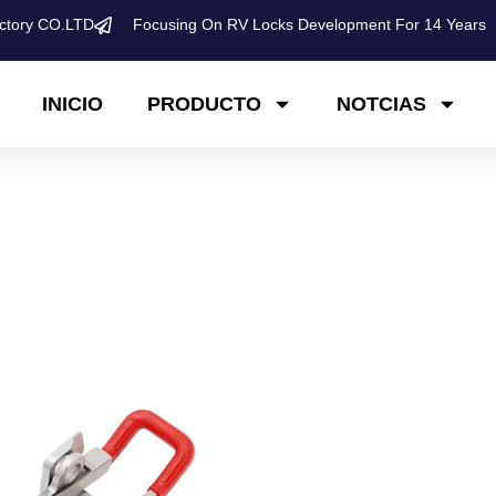
ctory CO.LTD
Focusing On RV Locks Development For 14 Years
INICIO
PRODUCTO
NOTCIAS
Cerradura de 
Acero Inoxidab
Cerradura tipo ​​”toggle latch” 
aplicaciones industriales y de 
equipos con necesidades de su
●N.º de artículo:
●Color: