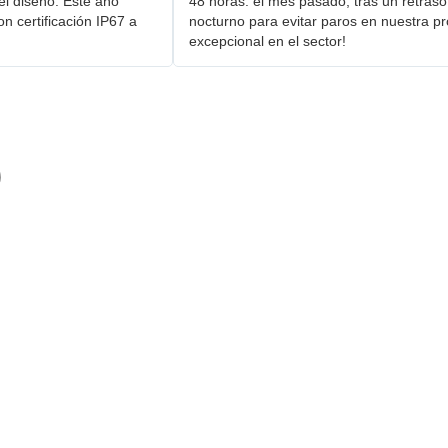
el diseño. Este año
48 horas: el mes pasado, tras un retraso
 ​certificación IP67 a
nocturno para evitar paros en nuestra pro
excepcional en el sector!