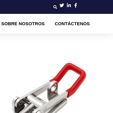
SOBRE NOSOTROS
CONTÁCTENOS
Seguridad Ajustable de
le​​
ajustable​​ de ​​acero inoxidable SUS304​​, diseñada para
alto rendimiento. Ideal para gabinetes, puertas, cajas y
jeción segura. Disponible en color acero y negro.
ZT105
Acero inoxidable brillante
Negro (recubrimiento especial)