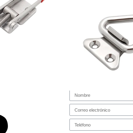
●Puerto de envío:
●Origen del producto:
●Embalaje:
●Peso bruto:
Formulario y 
contacto