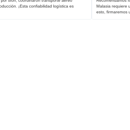
 por tifón, coordinaron transporte aéreo
Recomendamos forta
ducción. ¡Esta confiabilidad logística es
Malasia requiere 
esto, firmaremos 