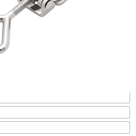
Shenzhen/Guangzhou
China
100 piezas/caja
25.5 kg/caja
correo electrónico de