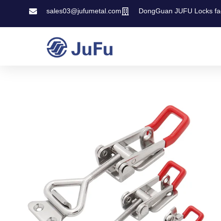
sales03@jufumetal.com
DongGuan JUFU Locks fa