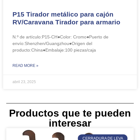
P15 Tirador metálico para cajón
RV/Caravana Tirador para armario
N.º de artículo:P15-CH●Color: Cromo●Puerto de
envío:Shenzhen/Guangzhou●Origen del
producto:China●Embalaje:100 piezas/caja
READ MORE »
abril 23, 2025
Productos que te pueden
interesar
CERRADURA DE LEVA