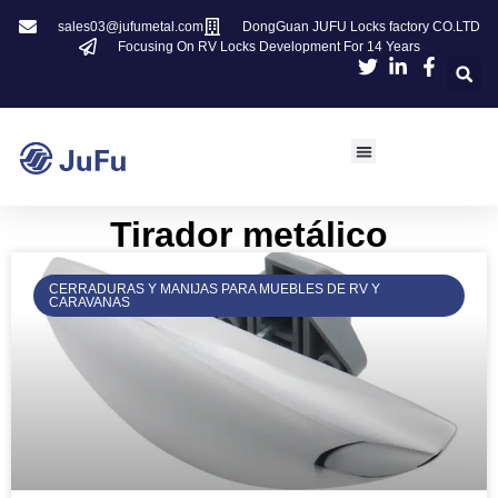
sales03@jufumetal.com
DongGuan JUFU Locks factory CO.LTD
Focusing On RV Locks Development For 14 Years
Tirador metálico
CERRADURAS Y MANIJAS PARA MUEBLES DE RV Y
CARAVANAS