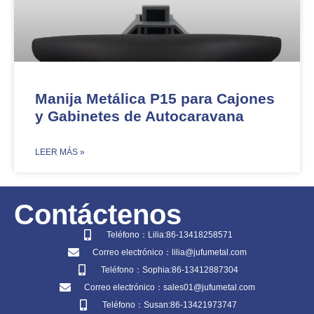
Manija Metálica P15 para Cajones
y Gabinetes de Autocaravana
​LEER MÁS »
Contáctenos
Teléfono：Lilia:86-13418258571
Correo electrónico：lilia@jufumetal.com
Teléfono：Sophia:86-13412887304
Correo electrónico：sales01@jufumetal.com
Teléfono：Susan:86-13421973747