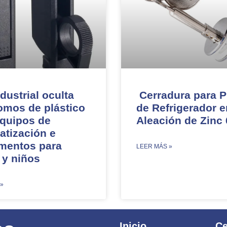
dustrial oculta
Cerradura para P
omos de plástico
de Refrigerador e
equipos de
Aleación de Zinc
atización e
umentos para
​LEER MÁS »
 y niños
 »
Inicio
Ce