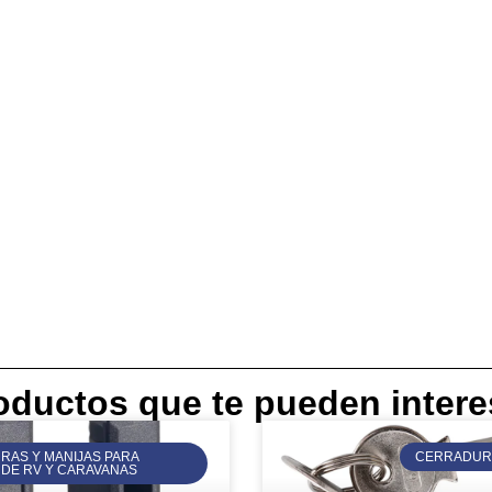
oductos que te pueden intere
AS Y MANIJAS PARA
CERRADURA
DE RV Y CARAVANAS