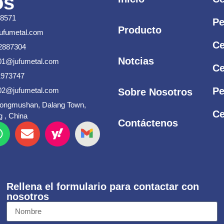
os
58571
Pe
Producto
jufumetal.com
Ce
2887304
Notcias
s01@jufumetal.com
Ce
1973747
Pe
s02@jufumetal.com
Sobre Nosotros
Songmushan, Dalang Town,
Ce
 , China
Contáctenos
Rellena el formulario para contactar con
nosotros