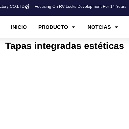
ctory CO.LTD
Focusing On RV Locks Development For 14 Years
INICIO
PRODUCTO
NOTCIAS
Tapas integradas estéticas