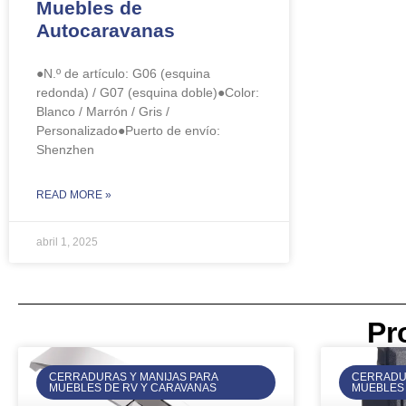
Muebles de
Autocaravanas
●N.º de artículo: ​​G06 (esquina
redonda) / ​G07 (esquina doble)●Color:
Blanco / Marrón / Gris /
Personalizado●Puerto de envío:
Shenzhen
READ MORE »
abril 1, 2025
Pr
CERRADURAS Y MANIJAS PARA
CERRADUR
MUEBLES DE RV Y CARAVANAS
MUEBLES 