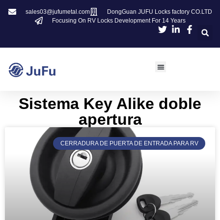
sales03@jufumetal.com
DongGuan JUFU Locks factory CO.LTD
Focusing On RV Locks Development For 14 Years
​Sistema Key Alike doble
apertura
CERRADURA DE PUERTA DE ENTRADA PARA RV