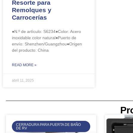
Resorte para
Remolques y
Carrocerías
●N.º de artículo: S6234●Color: Acero
inoxidable color natural●Puerto de
envío: Shenzhen/Guangzhou●Origen
del producto: China
READ MORE »
abril 11, 2025
Pr
CERRADURA PARA PUERTA DE BAÑO
DE RV