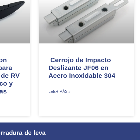
con
Cerrojo de Impacto
para
Deslizante JF06 en
 de RV
Acero Inoxidable 304​
co y
as
​LEER MÁS »
rradura de leva