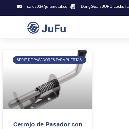
sales03@jufumetal.com
DongGuan JUFU Locks fa
SERIE DE PASADORES PARA PUERTAS
Cerrojo de Pasador con