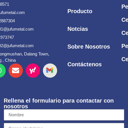
58571
Pe
Producto
jufumetal.com
Ce
2887304
Notcias
s01@jufumetal.com
Ce
1973747
Pe
s02@jufumetal.com
Sobre Nosotros
Songmushan, Dalang Town,
Ce
 , China
Contáctenos
Rellena el formulario para contactar con
nosotros