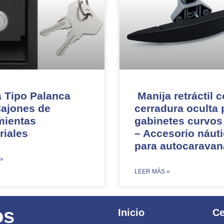
a Tipo Palanca
Manija retráctil 
Cajones de
cerradura oculta 
mientas
gabinetes curvos
riales
– Accesorio náuti
para autocaravan
 »
​LEER MÁS »
os
Inicio
Ce