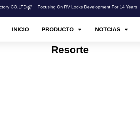
ctory CO.LTD
Focusing On RV Locks Development For 14 Years
INICIO
PRODUCTO
NOTCIAS
​​Resorte