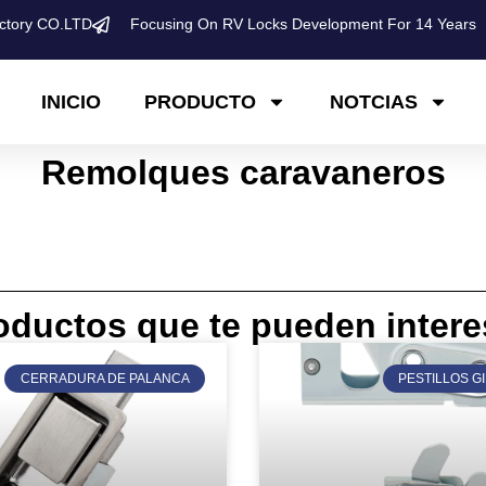
ctory CO.LTD
Focusing On RV Locks Development For 14 Years
INICIO
PRODUCTO
NOTCIAS
​​Remolques caravaneros​​
oductos que te pueden intere
CERRADURA DE PALANCA
PESTILLOS G