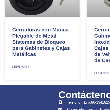
Cerraduras con Manija
Cerra
Plegable de Metal –
Gabin
Sistemas de Bloqueo
Inoxid
para Gabinetes y Cajas
Cajas
Metálicas
de Veh
de Ca
​LEER MÁS »
​LEER MÁS
Contácten
Teléfono：Lilia:86-134182
Correo electrónico：lilia@