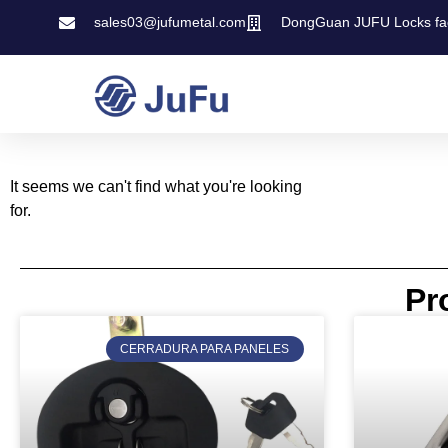
sales03@jufumetal.com
DongGuan JUFU Locks fa
It seems we can't find what you're looking
for.
Pr
CERRADURA PARA PANELES