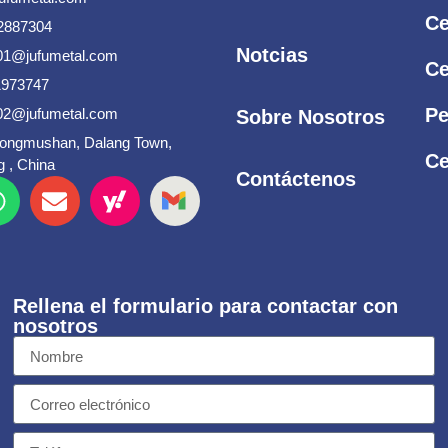
Ce
2887304
Notcias
s01@jufumetal.com
Ce
1973747
Pe
s02@jufumetal.com
Sobre Nosotros
Songmushan, Dalang Town,
Ce
 , China
Contáctenos
Rellena el formulario para contactar con
nosotros