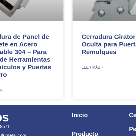
dura de Panel de
Cerradura Girator
ete en Acero
Oculta para Puer
able 304 – Para
Remolques​​
 de Herramientas
ículos y Puertas
​LEER MÁS »
rro
 »
os
Inicio
Ce
58571
Pe
Producto
jufumetal.com