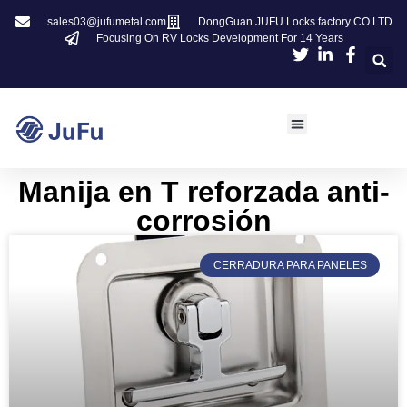
sales03@jufumetal.com
DongGuan JUFU Locks factory CO.LTD
Focusing On RV Locks Development For 14 Years
Manija en T reforzada anti-
corrosión
CERRADURA PARA PANELES