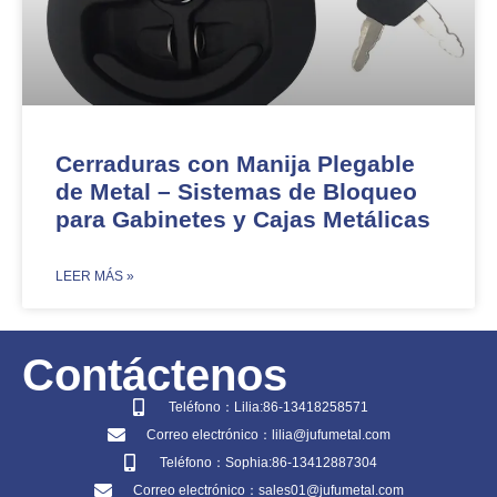
Cerraduras con Manija Plegable
de Metal – Sistemas de Bloqueo
para Gabinetes y Cajas Metálicas
​LEER MÁS »
Contáctenos
Teléfono：Lilia:86-13418258571
Correo electrónico：lilia@jufumetal.com
Teléfono：Sophia:86-13412887304
Correo electrónico：sales01@jufumetal.com