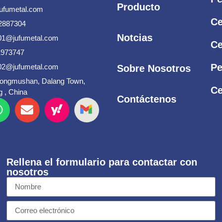
Producto
jufumetal.com
Ce
2887304
Notcias
s01@jufumetal.com
Ce
1973747
Pe
s02@jufumetal.com
Sobre Nosotros
Songmushan, Dalang Town,
Ce
 , China
Contáctenos
Rellena el formulario para contactar con
nosotros