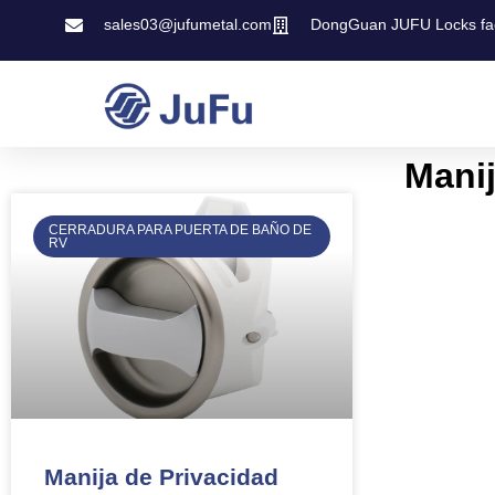
sales03@jufumetal.com
DongGuan JUFU Locks fa
Mani
CERRADURA PARA PUERTA DE BAÑO DE
RV
Manija de Privacidad