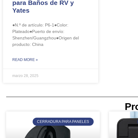
para Baños de RV y
Yates
●N.º de artículo: ​P6-1●Color:
Plateado●Puerto de envío:
Shenzhen/Guangzhou●Origen del
producto: China
READ MORE »
marzo 28, 2025
Pr
CERRADURA PARA PANELES