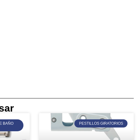
sar
E BAÑO
PESTILLOS GIRATORIOS