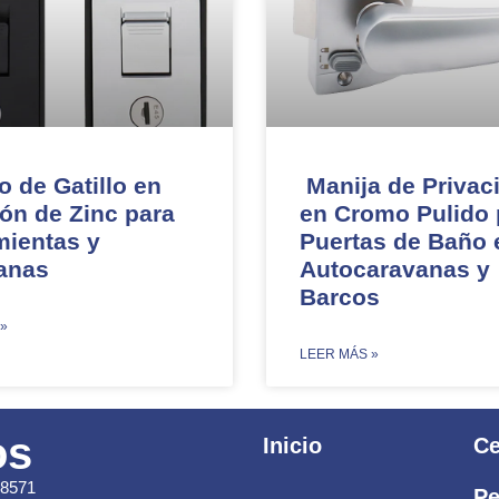
o de Gatillo en
Manija de Privac
ón de Zinc para
en Cromo Pulido 
mientas y
Puertas de Baño 
anas
Autocaravanas y
Barcos
 »
​LEER MÁS »
os
Inicio
Ce
58571
Pe