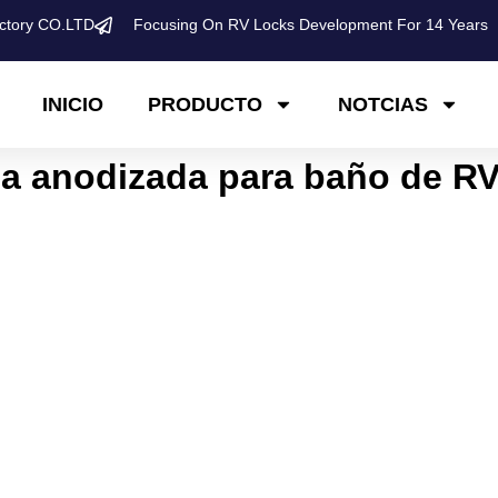
ctory CO.LTD
Focusing On RV Locks Development For 14 Years
INICIO
PRODUCTO
NOTCIAS
ja anodizada para baño de RV