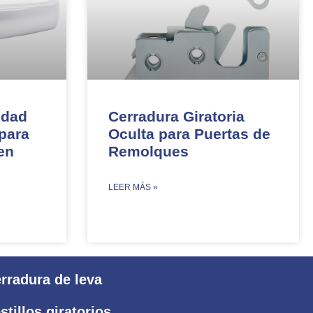
idad
Cerradura Giratoria
para
Oculta para Puertas de
en
Remolques​​
​LEER MÁS »
rradura de leva
stillos giratorios