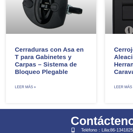
Cerraduras con Asa en
Cerroj
T para Gabinetes y
Aleaci
Carpas – Sistema de
Herra
Bloqueo Plegable
Carav
​LEER MÁS »
​LEER MÁS
Contácten
Teléfono：Lilia:86-134182