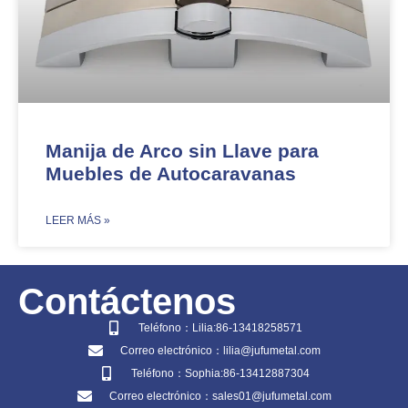
Manija de Arco sin Llave para
Muebles de Autocaravanas​​
​LEER MÁS »
Contáctenos
Teléfono：Lilia:86-13418258571
Correo electrónico：lilia@jufumetal.com
Teléfono：Sophia:86-13412887304
Correo electrónico：sales01@jufumetal.com