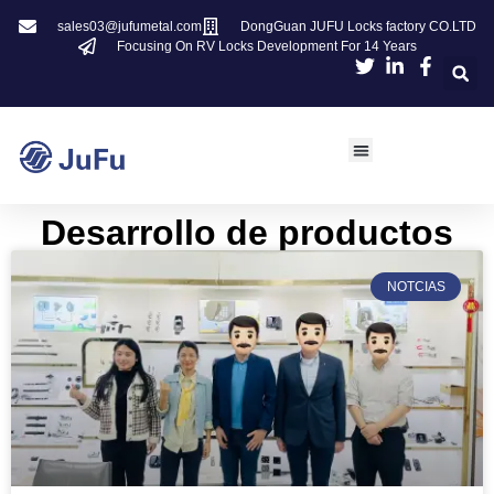
sales03@jufumetal.com
DongGuan JUFU Locks factory CO.LTD
Focusing On RV Locks Development For 14 Years
​Desarrollo de productos
NOTCIAS