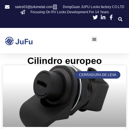
sales03@jufumetal.com
DongGuan JUFU Locks factory CO.LTD
Focusing On RV Locks Development For 14 Years
Cilindro europeo​​
CERRADURA DE LEVA