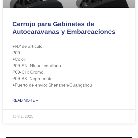
Cerrojo para Gabinetes de
Autocaravanas y Embarcaciones
●N.º de artículo:
​​P09
●Color:
P09-SN: Níquel cepillado
P09-CH: Cromo
P09-BK: Negro mate
●Puerto de envío: Shenzhen/Guangzhou
READ MORE »
abril 1, 2025