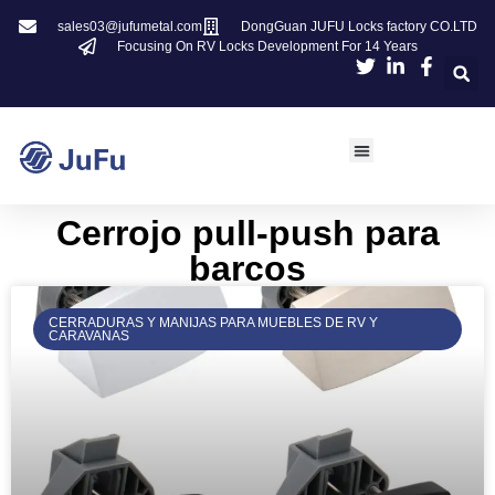
sales03@jufumetal.com
DongGuan JUFU Locks factory CO.LTD
Focusing On RV Locks Development For 14 Years
Cerrojo pull-push para
barcos
CERRADURAS Y MANIJAS PARA MUEBLES DE RV Y
CARAVANAS