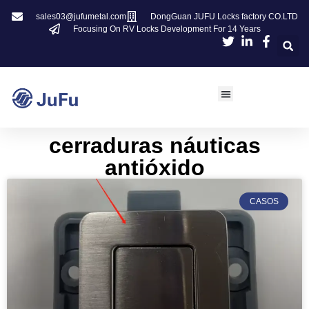
sales03@jufumetal.com
DongGuan JUFU Locks factory CO.LTD
Focusing On RV Locks Development For 14 Years
cerraduras náuticas
antióxido
CASOS