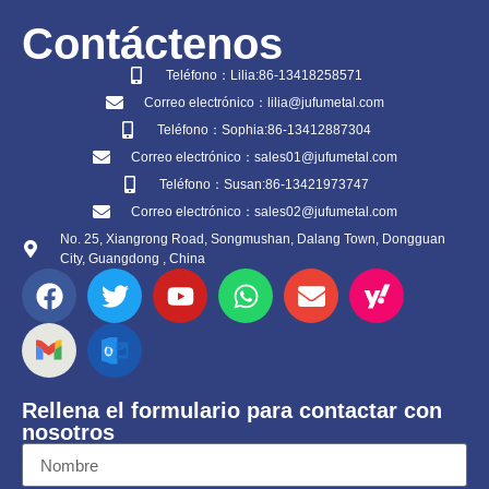
Contáctenos
Teléfono：Lilia:86-13418258571
Correo electrónico：lilia@jufumetal.com
Teléfono：Sophia:86-13412887304
Correo electrónico：sales01@jufumetal.com
Teléfono：Susan:86-13421973747
Correo electrónico：sales02@jufumetal.com
No. 25, Xiangrong Road, Songmushan, Dalang Town, Dongguan
City, Guangdong , China
Rellena el formulario para contactar con
nosotros