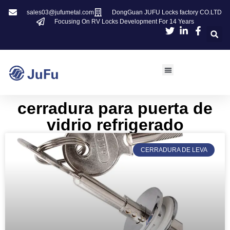
sales03@jufumetal.com
DongGuan JUFU Locks factory CO.LTD
Focusing On RV Locks Development For 14 Years
cerradura para puerta de
vidrio refrigerado
CERRADURA DE LEVA