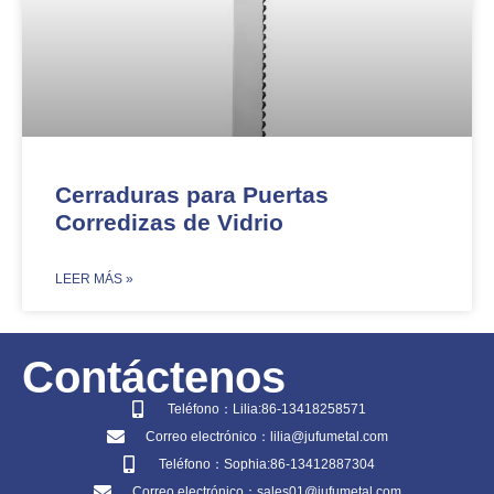
Cerraduras para Puertas
Corredizas de Vidrio
​LEER MÁS »
Contáctenos
Teléfono：Lilia:86-13418258571
Correo electrónico：lilia@jufumetal.com
Teléfono：Sophia:86-13412887304
Correo electrónico：sales01@jufumetal.com