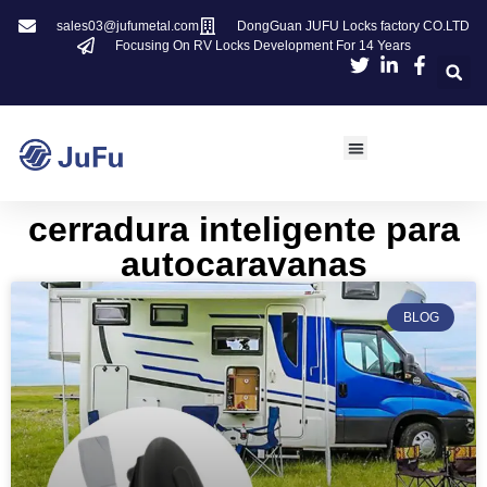
sales03@jufumetal.com
DongGuan JUFU Locks factory CO.LTD
Focusing On RV Locks Development For 14 Years
cerradura inteligente para
autocaravanas
BLOG