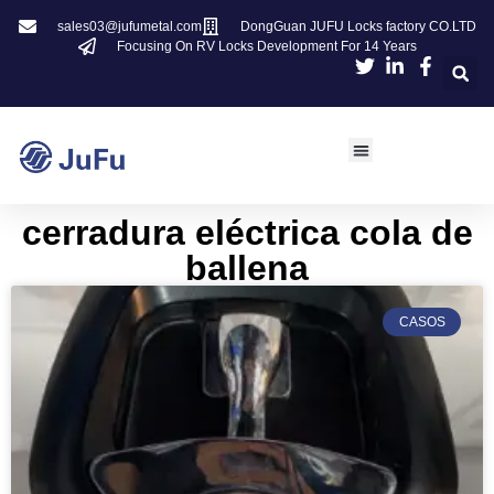
sales03@jufumetal.com
DongGuan JUFU Locks factory CO.LTD
Focusing On RV Locks Development For 14 Years
cerradura eléctrica cola de
ballena
CASOS