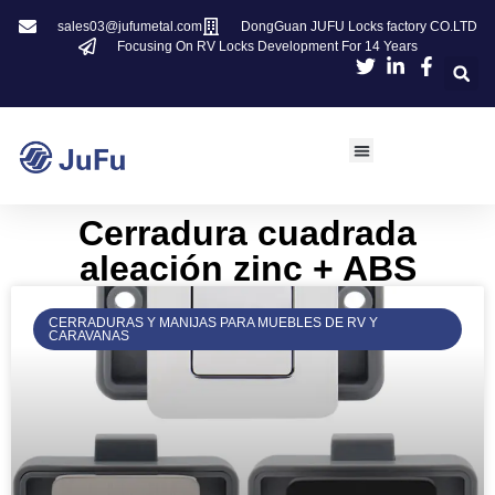
sales03@jufumetal.com
DongGuan JUFU Locks factory CO.LTD
Focusing On RV Locks Development For 14 Years
​Cerradura cuadrada
aleación zinc + ABS
CERRADURAS Y MANIJAS PARA MUEBLES DE RV Y
CARAVANAS