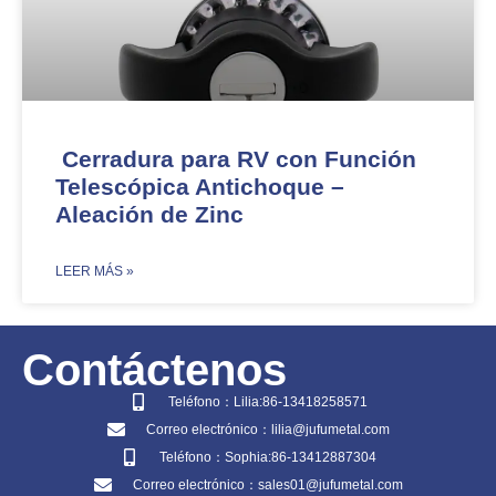
Cerradura para RV con Función
Telescópica Antichoque –
Aleación de Zinc​​
​LEER MÁS »
Contáctenos
Teléfono：Lilia:86-13418258571
Correo electrónico：lilia@jufumetal.com
Teléfono：Sophia:86-13412887304
Correo electrónico：sales01@jufumetal.com