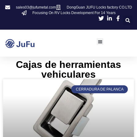
sales03@jufumetal.com
DongGuan JUFU Locks factory CO.LTD
Focusing On RV Locks Development For 14 Years
Cajas de herramientas
vehiculares
CERRADURA DE PALANCA