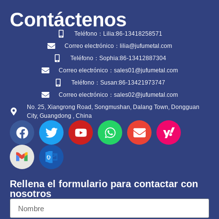
Contáctenos
Teléfono：Lilia:86-13418258571
Correo electrónico：lilia@jufumetal.com
Teléfono：Sophia:86-13412887304
Correo electrónico：sales01@jufumetal.com
Teléfono：Susan:86-13421973747
Correo electrónico：sales02@jufumetal.com
No. 25, Xiangrong Road, Songmushan, Dalang Town, Dongguan
City, Guangdong , China
Rellena el formulario para contactar con
nosotros