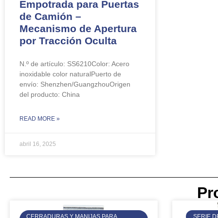
Empotrada para Puertas
de Camión –
Mecanismo de Apertura
por Tracción Oculta
N.º de artículo: SS6210Color: Acero
inoxidable color naturalPuerto de
envío: Shenzhen/GuangzhouOrigen
del producto: China
READ MORE »
abril 16, 2025
Pr
CERRADURAS Y MANIJAS PARA
SERIE D