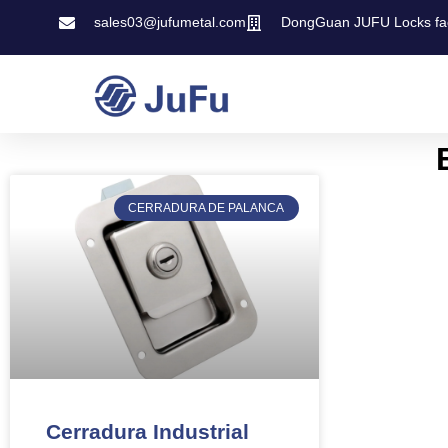
sales03@jufumetal.com
DongGuan JUFU Locks fa
CERRADURA DE PALANCA
Cerradura Industrial