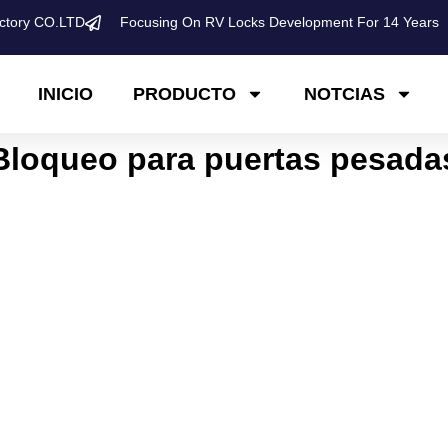
ctory CO.LTD
Focusing On RV Locks Development For 14 Years
INICIO
PRODUCTO
NOTCIAS
Bloqueo para puertas pesada