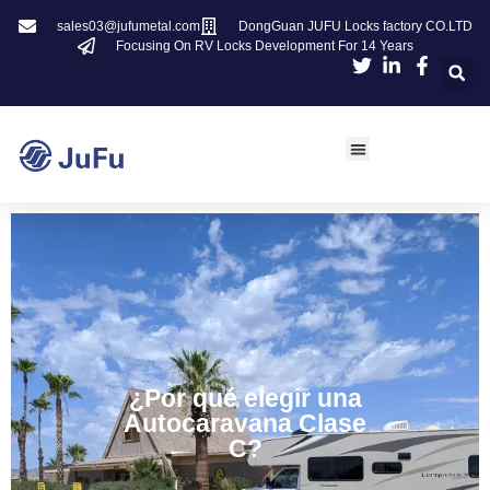
sales03@jufumetal.com
DongGuan JUFU Locks factory CO.LTD
Focusing On RV Locks Development For 14 Years
¿Por qué elegir una
Autocaravana Clase
C?