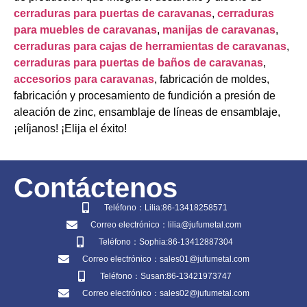
cerraduras para puertas de caravanas
,
cerraduras
para muebles de caravanas
,
manijas de caravanas
,
cerraduras para cajas de herramientas de caravanas
,
cerraduras para puertas de baños de caravanas
,
accesorios para caravanas
, fabricación de moldes,
fabricación y procesamiento de fundición a presión de
aleación de zinc, ensamblaje de líneas de ensamblaje,
¡elíjanos! ¡Elija el éxito!
Contáctenos
Teléfono：Lilia:86-13418258571
Correo electrónico：lilia@jufumetal.com
Teléfono：Sophia:86-13412887304
Correo electrónico：sales01@jufumetal.com
Teléfono：Susan:86-13421973747
Correo electrónico：sales02@jufumetal.com