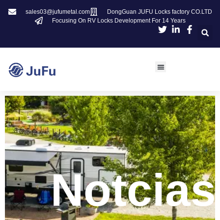
sales03@jufumetal.com
DongGuan JUFU Locks factory CO.LTD
Focusing On RV Locks Development For 14 Years
Notcias