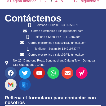
« Página anterior
1
2
3
4
5
…
12
siguiente »
Contáctenos
Teléfono：Lilia:86-13418258571
Correo electrónico：lilia@jufumetal.com
Teléfono：Sophia:86-13412887304
Correo electrónico：sales01@jufumetal.com
Teléfono：Susan:86-13421973747
Correo electrónico：sales02@jufumetal.com
No. 25, Xiangrong Road, Songmushan, Dalang Town, Dongguan
City, Guangdong , China
Rellena el formulario para contactar con
nosotros