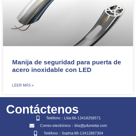
Manija de seguridad para puerta de
acero inoxidable con LED
​LEER MÁS »
Contáctenos
Teléfono：Lilia:86-13418258571
Correo electrónico：lilia@jufumetal.com
Teléfono：Sophia:86-13412887304