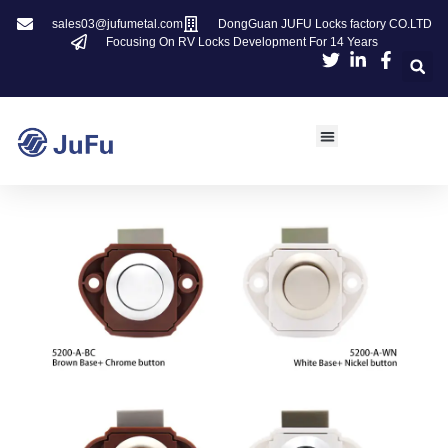
sales03@jufumetal.com
DongGuan JUFU Locks factory CO.LTD
Focusing On RV Locks Development For 14 Years