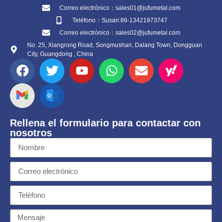
Correo electrónico：sales01@jufumetal.com
Teléfono：Susan:86-13421973747
Correo electrónico：sales02@jufumetal.com
No. 25, Xiangrong Road, Songmushan, Dalang Town, Dongguan
City, Guangdong , China
Rellena el formulario para contactar con
nosotros