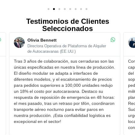
Testimonios de Clientes
Seleccionados
Olivia Bennett
Directora Operativa de Plataforma de Alquiler
de Autocaravanas (EE.UU.)
Tras 3 años de colaboración, sus cerraduras son ​las
Com
únicas especificadas en nuestra línea de producción.
cap
El ​diseño modular se adapta a interfaces de
del
diferentes modelos, y el ​escalonamiento de precios
sop
para pedidos superiores a 100,000 unidades redujo
ped
un 18% el costo por autocaravana. Destaco su ​
mil
respuesta de reposición de emergencia en 48 horas:
pla
el mes pasado, tras un retraso por tifón, coordinaron
Rec
transporte aéreo nocturno para evitar paros en
Sud
nuestra producción. ¡Esta confiabilidad logística es
urg
excepcional en el sector!
loc
con