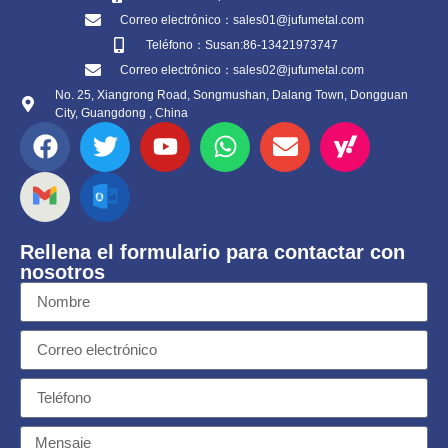
Correo electrónico：sales01@jufumetal.com
Teléfono：Susan:86-13421973747
Correo electrónico：sales02@jufumetal.com
No. 25, Xiangrong Road, Songmushan, Dalang Town, Dongguan
City, Guangdong , China
Rellena el formulario para contactar con
nosotros