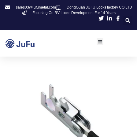
sales03@jufumetal.com
DongGuan JUFU Locks factory CO.LTD
Focusing On RV Locks Development For 14 Years