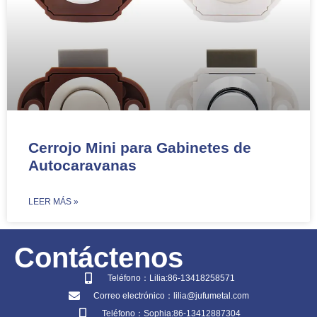
Cerrojo Mini para Gabinetes de
Autocaravanas
​LEER MÁS »
Contáctenos
Teléfono：Lilia:86-13418258571
Correo electrónico：lilia@jufumetal.com
Teléfono：Sophia:86-13412887304