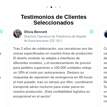
Testimonios de Clientes
Seleccionados
Olivia Bennett
Directora Operativa de Plataforma de Alquiler
de Autocaravanas (EE.UU.)
Tras 3 años de colaboración, sus cerraduras son ​las
Com
únicas especificadas en nuestra línea de producción.
cap
El ​diseño modular se adapta a interfaces de
del
diferentes modelos, y el ​escalonamiento de precios
sop
para pedidos superiores a 100,000 unidades redujo
ped
un 18% el costo por autocaravana. Destaco su ​
mil
respuesta de reposición de emergencia en 48 horas:
pla
el mes pasado, tras un retraso por tifón, coordinaron
Rec
transporte aéreo nocturno para evitar paros en
Sud
nuestra producción. ¡Esta confiabilidad logística es
urg
excepcional en el sector!
loc
con