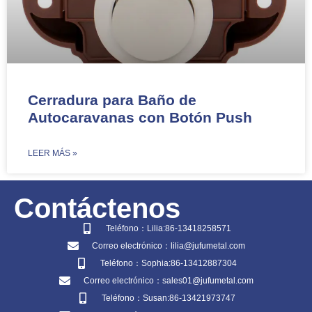
Cerradura para Baño de
Autocaravanas con Botón Push​​
​LEER MÁS »
Contáctenos
Teléfono：Lilia:86-13418258571
Correo electrónico：lilia@jufumetal.com
Teléfono：Sophia:86-13412887304
Correo electrónico：sales01@jufumetal.com
Teléfono：Susan:86-13421973747