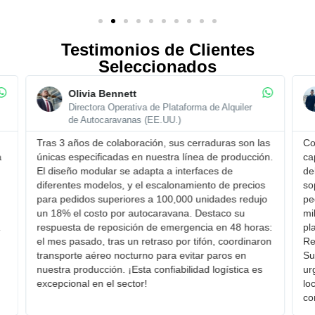
Testimonios de Clientes
Seleccionados
Olivia Bennett
Directora Operativa de Plataforma de Alquiler
de Autocaravanas (EE.UU.)
Tras 3 años de colaboración, sus cerraduras son ​las
Com
únicas especificadas en nuestra línea de producción.
cap
El ​diseño modular se adapta a interfaces de
del
diferentes modelos, y el ​escalonamiento de precios
sop
para pedidos superiores a 100,000 unidades redujo
ped
un 18% el costo por autocaravana. Destaco su ​
mil
respuesta de reposición de emergencia en 48 horas:
pla
el mes pasado, tras un retraso por tifón, coordinaron
Rec
transporte aéreo nocturno para evitar paros en
Sud
nuestra producción. ¡Esta confiabilidad logística es
urg
excepcional en el sector!
loc
con