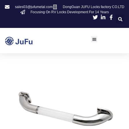
sales03@jufumetal.com
DongGuan JUFU Locks factory CO.LTD
Focusing On RV Locks Development For 14 Years